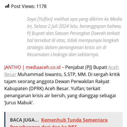
Post Views:
1178
Saya [Yulfan] melihat apa yang dikirim ke Media
ini, Selasa 2 Juli 2024 lalu, beranggapan bahwa;
PJ Bupati dan Satuan Perangkat Daerah terkait
hal tersebut di atas, tidak mempunyai langkah
strategis dalam penanganan krisis air di
Kecamatan Lhoknga dan sekitarnya.
JANTHO | mediaaceh.co.id –
Penjabat (PJ) Bupati
Aceh
Besar
Muhammad Iswanto, S.STP, MM. Di sergah kritik
tajam seorang anggota Dewan Perwakilan Rakyat
Kabupaten (DPRK) Aceh Besar. Yulfan; terkait
penanganan krisis air bersih, yang dianggap sebagai
‘Jurus Mabuk’.
BACA JUGA...
Kemenhub Tunda Sementara
Penerbangan dari dan ke RRT