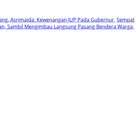
bang, Asrimaida: Kewenangan IUP Pada Gubernur
Sempat
gan, Sambil Mengimbau Langsung Pasang Bendera Warga