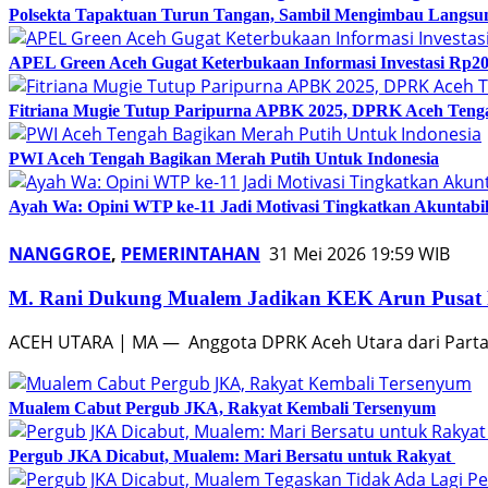
Polsekta Tapaktuan Turun Tangan, Sambil Mengimbau Langs
APEL Green Aceh Gugat Keterbukaan Informasi Investasi Rp20
Fitriana Mugie Tutup Paripurna APBK 2025, DPRK Aceh Tenga
PWI Aceh Tengah Bagikan Merah Putih Untuk Indonesia
Ayah Wa: Opini WTP ke-11 Jadi Motivasi Tingkatkan Akuntabil
NANGGROE
,
PEMERINTAHAN
31 Mei 2026 19:59 WIB
M. Rani Dukung Mualem Jadikan KEK Arun Pusat P
ACEH UTARA | MA — Anggota DPRK Aceh Utara dari Partai S
Mualem Cabut Pergub JKA, Rakyat Kembali Tersenyum
Pergub JKA Dicabut, Mualem: Mari Bersatu untuk Rakyat