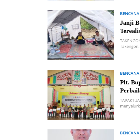
BENCANA
Janji 
Tereali
TAKENGON |
Takengon,
BENCANA
Plt. B
Perba
TAPAKTUAN
menyalurk
BENCANA