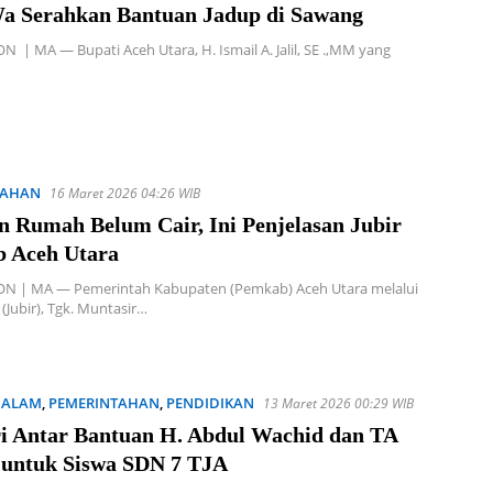
a Serahkan Bantuan Jadup di Sawang
| MA — Bupati Aceh Utara, H. Ismail A. Jalil, SE .,MM yang
TAHAN
16 Maret 2026 04:26 WIB
n Rumah Belum Cair, Ini Penjelasan Jubir
 Aceh Utara
 | MA — Pemerintah Kabupaten (Pemkab) Aceh Utara melalui
 (Jubir), Tgk. Muntasir…
 ALAM
,
PEMERINTAHAN
,
PENDIDIKAN
13 Maret 2026 00:29 WIB
i Antar Bantuan H. Abdul Wachid dan TA
 untuk Siswa SDN 7 TJA