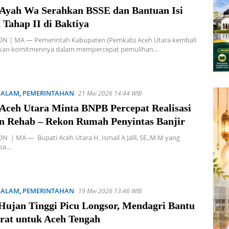
 Ayah Wa Serahkan BSSE dan Bantuan Isi
 Tahap II di Baktiya
 | MA — Pemerintah Kabupaten (Pemkab) Aceh Utara kembali
kan komitmennya dalam mempercepat pemulihan…
 ALAM
,
PEMERINTAHAN
21 Mei 2026 14:44 WIB
 Aceh Utara Minta BNPB Percepat Realisasi
n Rehab – Rekon Rumah Penyintas Banjir
| MA — Bupati Aceh Utara H. Ismail A Jalil, SE.,M.M yang
apa…
 ALAM
,
PEMERINTAHAN
19 Mei 2026 13:46 WIB
Hujan Tinggi Picu Longsor, Mendagri Bantu
erat untuk Aceh Tengah