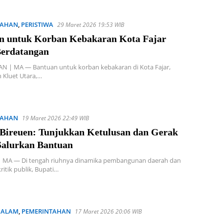
TAHAN
,
PERISTIWA
29 Maret 2026 19:53 WIB
n untuk Korban Kebakaran Kota Fajar
Berdatangan
 | MA — Bantuan untuk korban kebakaran di Kota Fajar,
 Kluet Utara,…
TAHAN
19 Maret 2026 22:49 WIB
 Bireuen: Tunjukkan Ketulusan dan Gerak
Salurkan Bantuan
 MA — Di tengah riuhnya dinamika pembangunan daerah dan
ritik publik, Bupati…
 ALAM
,
PEMERINTAHAN
17 Maret 2026 20:06 WIB