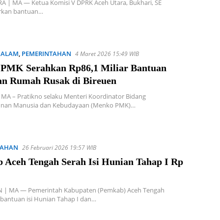
A | MA — Ketua Komisi V DPRK Aceh Utara, Bukhari, SE
rkan bantuan…
 ALAM
,
PEMERINTAHAN
4 Maret 2026 15:49 WIB
PMK Serahkan Rp86,1 Miliar Bantuan
an Rumah Rusak di Bireuen
MA – Pratikno selaku Menteri Koordinator Bidang
nan Manusia dan Kebudayaan (Menko PMK)…
TAHAN
26 Februari 2026 19:57 WIB
 Aceh Tengah Serah Isi Hunian Tahap I Rp
| MA — Pemerintah Kabupaten (Pemkab) Aceh Tengah
bantuan isi Hunian Tahap I dan…