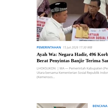
PEMERINTAHAN
15 Juli 2026 17:30 WIB
Ayah Wa: Negara Hadir, 496 Kor
Berat Penyintas Banjir Terima S
Rp2,48 Miliar
LHOKSUKON | MA — Pemerintah Kabupaten (Pe
Utara bersama Kementerian Sosial Republik Indo
(Kemensos…
BENCANA