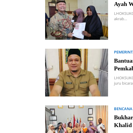
Ayah W
LHOKSUKON 
akrab…
PEMERIN
Bantua
Pemkab
LHOKSUKON
juru bicara
BENCANA
Bukhar
Khalid