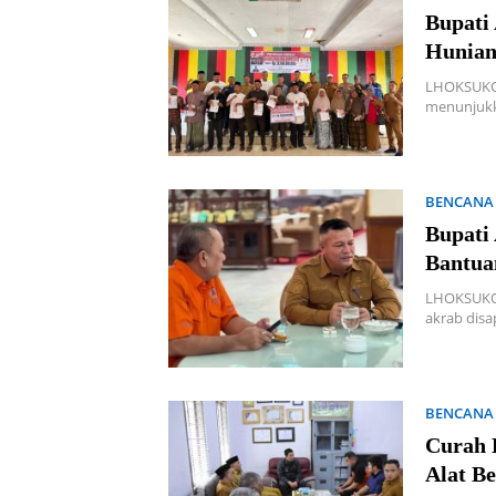
Bupati
Hunian
LHOKSUKON
menunjuk
BENCANA
Bupati
Bantua
LHOKSUKON 
akrab dis
BENCANA
Curah 
Alat B