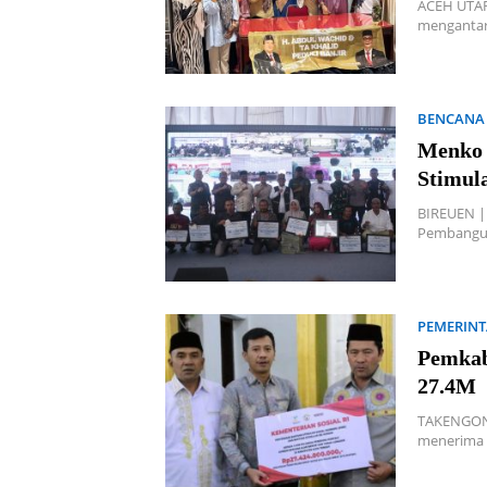
ACEH UTAR
menganta
BENCANA
Menko 
Stimul
BIREUEN | 
Pembangu
PEMERIN
Pemkab
27.4M
TAKENGON 
menerima 