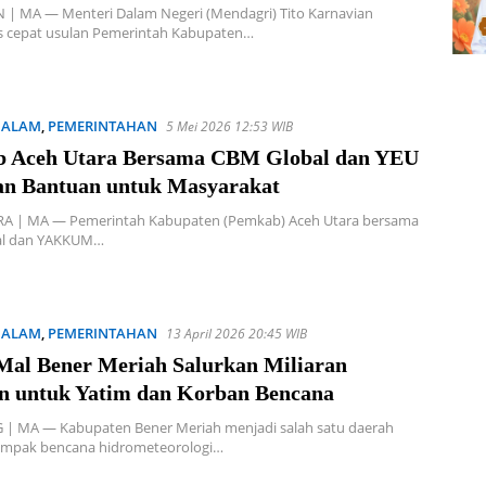
| MA — Menteri Dalam Negeri (Mendagri) Tito Karnavian
 cepat usulan Pemerintah Kabupaten…
 ALAM
,
PEMERINTAHAN
5 Mei 2026 12:53 WIB
 Aceh Utara Bersama CBM Global dan YEU
an Bantuan untuk Masyarakat
A | MA — Pemerintah Kabupaten (Pemkab) Aceh Utara bersama
al dan YAKKUM…
 ALAM
,
PEMERINTAHAN
13 April 2026 20:45 WIB
 Mal Bener Meriah Salurkan Miliaran
n untuk Yatim dan Korban Bencana
| MA — Kabupaten Bener Meriah menjadi salah satu daerah
ampak bencana hidrometeorologi…