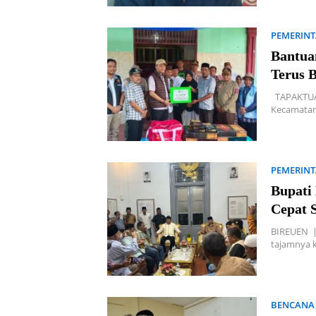
PEMERIN
Bantua
Terus 
TAPAKTUAN
Kecamatan
PEMERIN
Bupati
Cepat 
BIREUEN |
tajamnya k
BENCANA