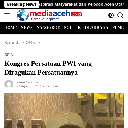
Langsung
 Ayah Wa Serap Aspirasi Masyarakat dari Pelosok Aceh Utara
Breaking News
ke
konten
HOME
NEWS
NANGGROE
POLITIK
OLAHRAGA
PEMER
Beranda
OPINI
OPINI
Kongres Persatuan PWI yang
Diragukan Persatuannya
Redaktur Daerah
31 Agustus 2025 13:15 WIB