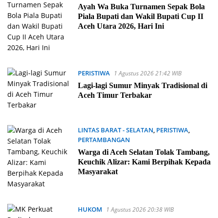
Agustus 2026 23:25 WIB
Ayah Wa Buka Turnamen Sepak Bola
Piala Bupati dan Wakil Bupati Cup II
Aceh Utara 2026, Hari Ini
PERISTIWA
1 Agustus 2026 21:42 WIB
Lagi-lagi Sumur Minyak Tradisional di
Aceh Timur Terbakar
LINTAS BARAT - SELATAN
,
PERISTIWA
,
PERTAMBANGAN
1 Agustus 2026 21:32 WIB
Warga di Aceh Selatan Tolak Tambang,
Keuchik Alizar: Kami Berpihak Kepada
Masyarakat
HUKOM
1 Agustus 2026 20:38 WIB