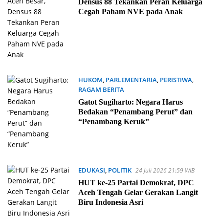
Densus 88 Tekankan Peran Keluarga
Cegah Paham NVE pada Anak
HUKOM
,
PARLEMENTARIA
,
PERISTIWA
,
RAGAM BERITA
25 Juli 2026 22:08 WIB
Gatot Sugiharto: Negara Harus
Bedakan “Penambang Perut” dan
“Penambang Keruk”
EDUKASI
,
POLITIK
24 Juli 2026 21:59 WIB
HUT ke-25 Partai Demokrat, DPC
Aceh Tengah Gelar Gerakan Langit
Biru Indonesia Asri