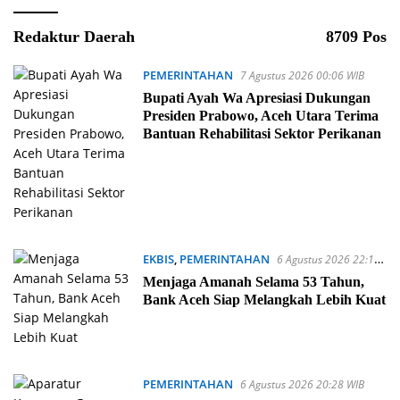
Redaktur Daerah
8709 Pos
PEMERINTAHAN
7 Agustus 2026 00:06 WIB
Bupati Ayah Wa Apresiasi Dukungan
Presiden Prabowo, Aceh Utara Terima
Bantuan Rehabilitasi Sektor Perikanan
EKBIS
,
PEMERINTAHAN
6 Agustus 2026 22:19
WIB
Menjaga Amanah Selama 53 Tahun,
Bank Aceh Siap Melangkah Lebih Kuat
PEMERINTAHAN
6 Agustus 2026 20:28 WIB