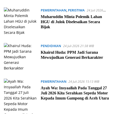
PEMERINTAHAN
,
PERISTIWA
24 Juli 2026
21:49 WIB
Muharuddin Minta Polemik Lahan
HGU di Julok Diselesaikan Secara
Bijak
PENDIDIKAN
24 Juli 2026 21:38 WIB
Khairul Huda: PPM Jadi Sarana
Mewujudkan Generasi Berkarakter
PEMERINTAHAN
24 Juli 2026 15:13 WIB
Ayah Wa: Insyaallah Pada Tanggal 27
Juli 2026 Kita Serahkan Sepeda Motor
Kepada Imum Gampong di Aceh Utara