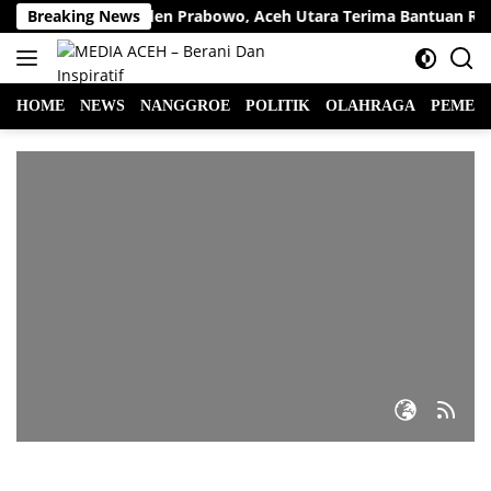
Langsung
ungan Presiden Prabowo, Aceh Utara Terima Bantuan Rehabilitas
Breaking News
ke
konten
HOME
NEWS
NANGGROE
POLITIK
OLAHRAGA
PEMER