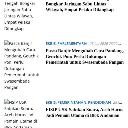
Bongkar Jaringan Sabu Lintas
Wilayah, Empat Pelaku Ditangkap
EKBIS
,
PARLEMENTARIA
28 Juli 2026 23:22
WIB
Pasca Banjir Mengubah Cara Pandang,
Geuchik Pon: Perlu Dukungan
Pemerintah untuk Swasembada Pangan
EKBIS
,
PEMERINTAHAN
,
PENDIDIKAN
28 Juli
2026 22:36 WIB
FISIP USK Satukan Suara, Aceh Harus
Jadi Pemain Utama di Blok Andaman