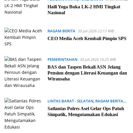
22:27 WIB
Haili Yoga Buka LK-2 HMI Tingkat
Nasional
RAGAM BERITA
30 Juli 2026 22:13 WIB
CEO Media Aceh Kembali Pimpin SPS
PEMERINTAHAN
30 Juli 2026 16:25 WIB
BAS dan Taspen Bekali ASN Jelang
Pensiun dengan Literasi Keuangan dan
Wirausaha
LINTAS BARAT - SELATAN
,
RAGAM BERITA
30 Juli 2026 16:17 WIB
Satlantas Polres Asel Gelar Ops Patuh
Simpatik, Mengutamakan Edukasi