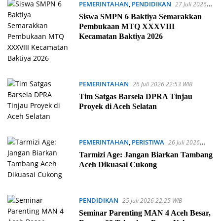
PEMERINTAHAN
,
PENDIDIKAN
27 Juli 2026
14:21 WIB
Siswa SMPN 6 Baktiya Semarakkan
Pembukaan MTQ XXXVIII
Kecamatan Baktiya 2026
PEMERINTAHAN
26 Juli 2026 22:53 WIB
Tim Satgas Barsela DPRA Tinjau
Proyek di Aceh Selatan
PEMERINTAHAN
,
PERISTIWA
26 Juli 2026
22:39 WIB
Tarmizi Age: Jangan Biarkan Tambang
Aceh Dikuasai Cukong
PENDIDIKAN
25 Juli 2026 22:25 WIB
Seminar Parenting MAN 4 Aceh Besar,