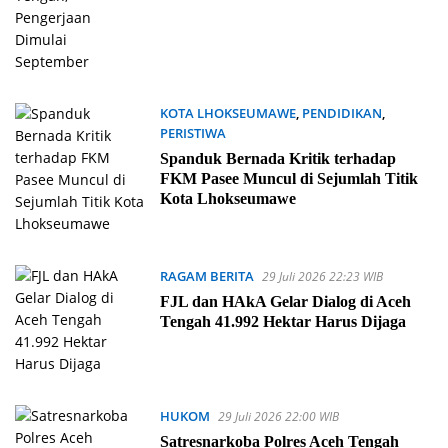
KOTA LHOKSEUMAWE
,
PENDIDIKAN
,
PERISTIWA
29 Juli 2026 22:31 WIB
Spanduk Bernada Kritik terhadap
FKM Pasee Muncul di Sejumlah Titik
Kota Lhokseumawe
RAGAM BERITA
29 Juli 2026 22:23 WIB
FJL dan HAkA Gelar Dialog di Aceh
Tengah 41.992 Hektar Harus Dijaga
HUKOM
29 Juli 2026 22:00 WIB
Satresnarkoba Polres Aceh Tengah