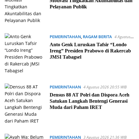
Motivasi Tingkatkan Akuntabilitas dan
Pelayanan Publik
PEMERINTAHAN
,
RAGAM BERITA
4 Agustus
2026 21:02 WIB
Anto Genk Luruskan Tafsir “Londo
Ireng” Presiden Prabowo di Rakercab
JMSI Tabagsel
PEMERINTAHAN
4 Agustus 2026 20:55 WIB
Densus 88 AT Polri dan Dispora Aceh
Satukan Langkah Bentengi Generasi
Muda dari Paham IRET
PEMERINTAHAN
3 Agustus 2026 21:36 WIB