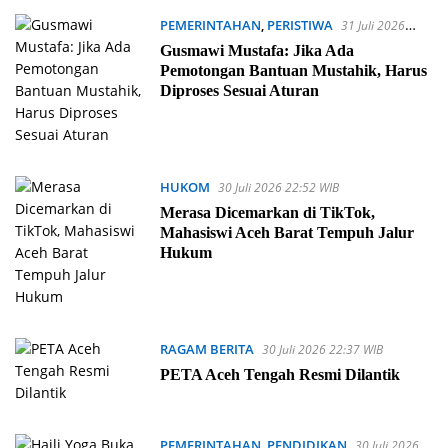
PEMERINTAHAN
,
PERISTIWA
31 Juli 2026
20:53 WIB
Gusmawi Mustafa: Jika Ada
Pemotongan Bantuan Mustahik, Harus
Diproses Sesuai Aturan
HUKOM
30 Juli 2026 22:52 WIB
Merasa Dicemarkan di TikTok,
Mahasiswi Aceh Barat Tempuh Jalur
Hukum
RAGAM BERITA
30 Juli 2026 22:37 WIB
PETA Aceh Tengah Resmi Dilantik
PEMERINTAHAN
,
PENDIDIKAN
30 Juli 2026