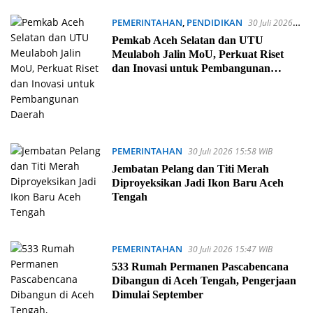
PEMERINTAHAN
,
PENDIDIKAN
30 Juli 2026
16:07 WIB
Pemkab Aceh Selatan dan UTU
Meulaboh Jalin MoU, Perkuat Riset
dan Inovasi untuk Pembangunan
Daerah
PEMERINTAHAN
30 Juli 2026 15:58 WIB
Jembatan Pelang dan Titi Merah
Diproyeksikan Jadi Ikon Baru Aceh
Tengah
PEMERINTAHAN
30 Juli 2026 15:47 WIB
533 Rumah Permanen Pascabencana
Dibangun di Aceh Tengah, Pengerjaan
Dimulai September