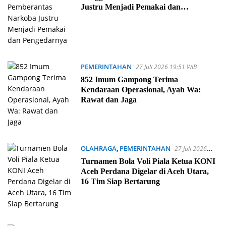
Justru Menjadi Pemakai dan
Pengedarnya
PEMERINTAHAN
27 Juli 2026 19:51 WIB
852 Imum Gampong Terima
Kendaraan Operasional, Ayah Wa:
Rawat dan Jaga
OLAHRAGA
,
PEMERINTAHAN
27 Juli 2026
14:37 WIB
Turnamen Bola Voli Piala Ketua KONI
Aceh Perdana Digelar di Aceh Utara,
16 Tim Siap Bertarung