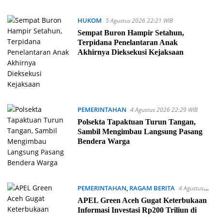
HUKOM
5 Agustus 2026 22:21 WIB
Sempat Buron Hampir Setahun,
Terpidana Penelantaran Anak
Akhirnya Dieksekusi Kejaksaan
PEMERINTAHAN
4 Agustus 2026 22:29 WIB
Polsekta Tapaktuan Turun Tangan,
Sambil Mengimbau Langsung Pasang
Bendera Warga
PEMERINTAHAN
,
RAGAM BERITA
4 Agustus
2026 21:37 WIB
APEL Green Aceh Gugat Keterbukaan
Informasi Investasi Rp200 Triliun di