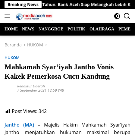
Langsung
ah Selama 53 Tahun, Bank Aceh Siap Melangkah Lebih Kuat
Breaking News
ke
konten
HOME
NEWS
NANGGROE
POLITIK
OLAHRAGA
PEMER
Beranda
HUKOM
HUKOM
Mahkamah Syar’iyah Jantho Vonis
Kakek Pemerkosa Cucu Kandung
Redaktur Daerah
7 September 2021 12:59 WIB
Post Views:
342
Jantho (MA)
–
Majelis Hakim Mahkamah Syar’iyah
Jantho menjatuhkan hukuman maksimal berupa