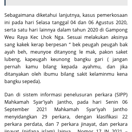
Sebagaimana diketahui lanjutnya, kasus pemerkosaan
ini pada hari Selasa tanggal 04 dan 06 Agustus 2020,
serta satu hari lainnya dalam tahun 2020 di Gampong
Weu Raya Kec Lhok Nga. Sesuai melakukan aksinya
sang kakek kerap berpesan “ bek peugah peugah bak
ayah beh, meunyoe ditanyong le mak, pakon saket
lubeng, kapeugah keunong bangku gari ( jangan
pernah kamu bilang kepada ayahmu, dan jika
ditanyakan oleh ibumu bilang sakit kelaminmu kena
bangku sepeda).
Dan di sistem informasi penelusuran perkara (SIPP)
Mahkamah Syar’iyah Jantho, pada hari Senin 06
September 2021 Mahkamah Syar’iyah Jantho
menyidangkan 29 perkara, dengan klasifikasi 22
perkara perdata, dan 7 perkara jinayat, dan perkara
jinayat (pidana islam) lainya , Nomor 17 JN 2021 –