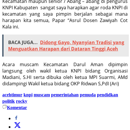
Kecamatan maupun senior / Abang – abang di pengurus
KNPI Kabupaten sangat saya harapkan agar roda KNPI di
kecamatan yang saya pimpin berjalan sebagai mana
harapan kita semua, Papar “Asrul Dosen Zawiyah Cot
Kala ini.
BACA JUGA...
Didong Gayo, Nyanyian Tradisi yang
Menguatkan Harapan dari Dataran Tinggi Aceh
Acara muscam Kecamatan Darul Aman dipimpin
langsung oleh wakil ketua KNPI bidang Organisasi
Madiani, S.HI serta dibuka oleh ketua MPI Suarmi, AMd
didampingi Wakil ketua bidang OKP Ridwan S,PdI (Ari)
acehtimur
knpi
muscam
pemerintahan
pemuda
pendidkan
politik
rocky
Komentar