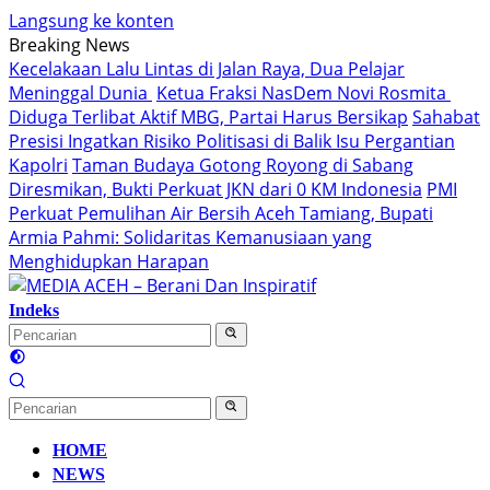
Langsung ke konten
Breaking News
Kecelakaan Lalu Lintas di Jalan Raya, Dua Pelajar
Meninggal Dunia
Ketua Fraksi NasDem Novi Rosmita
Diduga Terlibat Aktif MBG, Partai Harus Bersikap
Sahabat
Presisi Ingatkan Risiko Politisasi di Balik Isu Pergantian
Kapolri
Taman Budaya Gotong Royong di Sabang
Diresmikan, Bukti Perkuat JKN dari 0 KM Indonesia
PMI
Perkuat Pemulihan Air Bersih Aceh Tamiang, Bupati
Armia Pahmi: Solidaritas Kemanusiaan yang
Menghidupkan Harapan
Indeks
HOME
NEWS