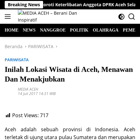
Langsung
Praktisi Hukum Soroti Keterlibatan Anggota DPRK Aceh Selatan 
Breaking News
ke
konten
HOME
NEWS
NANGGROE
POLITIK
OLAHRAGA
PEMER
Beranda
PARIWISATA
PARIWISATA
Inilah Lokasi Wisata di Aceh, Menawan
Dan Menakjubkan
MEDIA ACEH
14 Juli 2017 14:31 WIB
Post Views:
717
Aceh adalah sebuah provinsi di Indonesia. Aceh
terletak di ujung utara pulau Sumatera dan merupakan