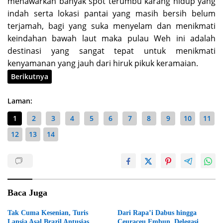
menawarkan banyak spot terumbu karang hidup yang
indah serta lokasi pantai yang masih bersih belum
terjamah, bagi yang suka menyelam dan menikmati
keindahan bawah laut maka pulau Weh ini adalah
destinasi yang sangat tepat untuk menikmati
kenyamanan yang jauh dari hiruk pikuk keramaian.
Berikutnya
Laman:
1
2
3
4
5
6
7
8
9
10
11
12
13
14
Baca Juga
Tak Cuma Kesenian, Turis
Dari Rapa’i Dabus hingga
Lansia Asal Brazil Antusias
Ceuraceu Embun, Delegasi