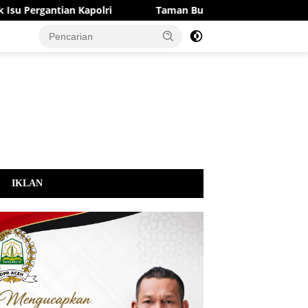
polri
Taman Budaya Gotong Royong di Sabang Diresmikan
IKLAN