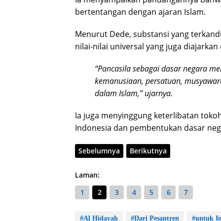
bertentangan dengan ajaran Islam.
Menurut Dede, substansi yang terkandu
nilai-nilai universal yang juga diajark
“Pancasila sebagai dasar negara me
kemanusiaan, persatuan, musyawarah,
dalam Islam,” ujarnya.
Ia juga menyinggung keterlibatan toko
Indonesia dan pembentukan dasar neg
Sebelumnya
Berikutnya
Laman:
1
2
3
4
5
6
7
#Al Hidayah
#Dari Pesantren
#untuk I