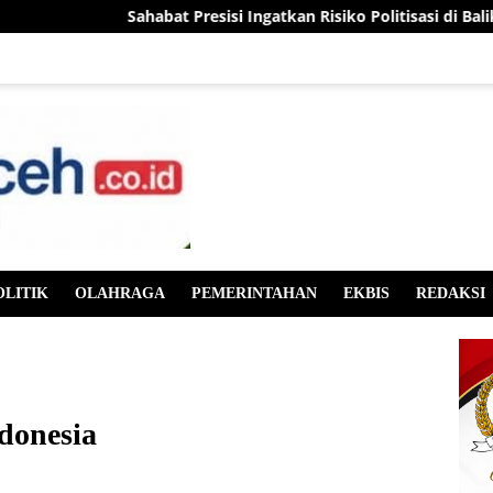
habat Presisi Ingatkan Risiko Politisasi di Balik Isu Pergantian Ka
OLITIK
OLAHRAGA
PEMERINTAHAN
EKBIS
REDAKSI
donesia