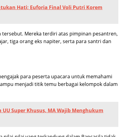
ukan Hati; Euforia Final Voli Putri Korem
n tersebut. Mereka terdiri atas pimpinan pesantren,
r, tiga orang eks napiter, serta para santri dan
engajak para peserta upacara untuk memahami
mampu menjadi titik temu berbagai kelompok dalam
h UU Super Khusus, MA Wajib Menghukum
ilai-nilai yang terkandung dalam Pancasila tidak