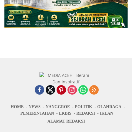
HOME
NEWS
NANGGROE
POLITIK
OLAHRAGA
PEMERINTAHAN
EKBIS
REDAKSI
IKLAN
ALAMAT REDAKSI
:Jalan Cendrawasih Nomor 02B Gampong Kramat, Kuta Alam,
Banda Aceh (depan mesjid), Telpon: (0651) 3613948
MEDIAACEH.CO.ID @2021