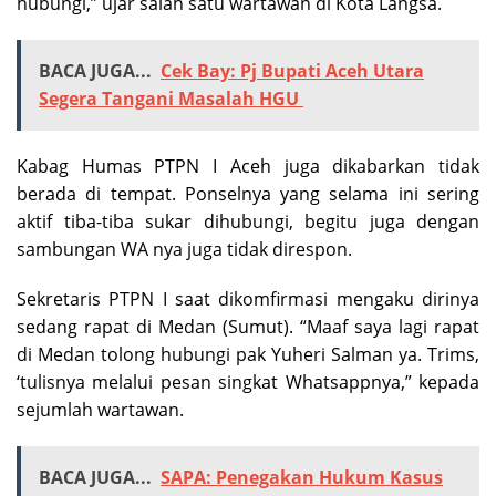
Kabag Humas PTPN I Aceh juga dikabarkan tidak
berada di tempat. Ponselnya yang selama ini sering
aktif tiba-tiba sukar dihubungi, begitu juga dengan
sambungan WA nya juga tidak direspon.
Sekretaris PTPN I saat dikomfirmasi mengaku dirinya
sedang rapat di Medan (Sumut). “Maaf saya lagi rapat
di Medan tolong hubungi pak Yuheri Salman ya. Trims,
‘tulisnya melalui pesan singkat Whatsappnya,” kepada
sejumlah wartawan.
BACA JUGA...
SAPA: Penegakan Hukum Kasus
BPRS Bireuen Dinilai Tebang Pilih
Humas Kejaksaan Tinggi (Kajati) Aceh H. Amir Hamzah
SH, MH saat dihubungi melalui ponselnya, Kamis