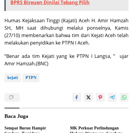
(27/10) membenarkan bahwa tim dari Kejati Aceh telah
melakukan penyidikan ke PTPN I Aceh.
“Benar ada tim Kejati yang ke PTPN I Langsa, ” ujar
Amir Hamzah.(BNC)
kejati
PTPN
Baca Juga
Sempat Buron Hampir
MK Perkuat Perlindungan
Setahun, Terpidana
Hukum Wartawan, Sengketa
Penelantaran Anak Akhirnya
Pers Wajib Dahulukan
Dieksekusi Kejaksaan
Mekanisme UU Pers
Terkait Dugaan Penganiayaan