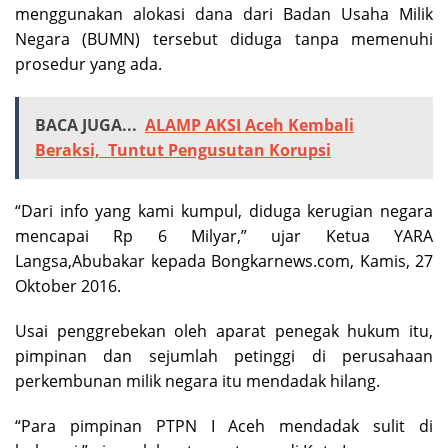
BACA JUGA...
ALAMP AKSI Aceh Kembali
Beraksi, Tuntut Pengusutan Korupsi
“Dari info yang kami kumpul, diduga kerugian negara
mencapai Rp 6 Milyar,” ujar Ketua YARA
Langsa,Abubakar kepada Bongkarnews.com, Kamis, 27
Oktober 2016.
Usai penggrebekan oleh aparat penegak hukum itu,
pimpinan dan sejumlah petinggi di perusahaan
perkembunan milik negara itu mendadak hilang.
“Para pimpinan PTPN I Aceh mendadak sulit di
hubungi,” ujar salah satu wartawan di Kota Langsa.
BACA JUGA...
Cek Bay: Pj Bupati Aceh Utara
Segera Tangani Masalah HGU