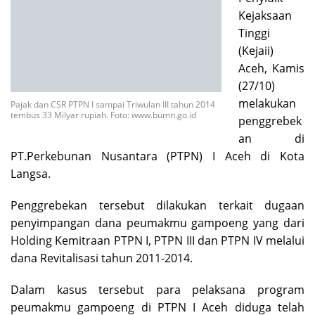
Pajak dan CSR PTPN I sampai Triwulan III tahun 2014
Kejaksaan
tembus 33 Milyar rupiah. Foto: www.bumn.go.id
Tinggi
(Kejaii)
Aceh, Kamis (27/10) melakukan penggrebekan di
PT.Perkebunan Nusantara (PTPN) I Aceh di Kota
Langsa.
Penggrebekan tersebut dilakukan terkait dugaan
penyimpangan dana peumakmu gampoeng yang dari
Holding Kemitraan PTPN I, PTPN III dan PTPN IV melalui
dana Revitalisasi tahun 2011-2014.
Dalam kasus tersebut para pelaksana program
peumakmu gampoeng di PTPN I Aceh diduga telah
menggunakan alokasi dana dari Badan Usaha Milik
Negara (BUMN) tersebut diduga tanpa memenuhi
prosedur yang ada.