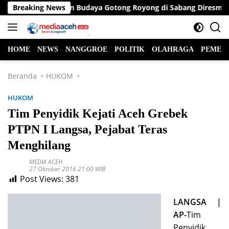
Langsung
i
Breaking News
Taman Budaya Gotong Royong di Sabang Diresmikan, B
ke
konten
HOME
NEWS
NANGGROE
POLITIK
OLAHRAGA
PEMER
Beranda
HUKOM
HUKOM
Tim Penyidik Kejati Aceh Grebek
PTPN I Langsa, Pejabat Teras
Menghilang
MEDIA ACEH
27 Oktober 2016 21:00 WIB
Post Views:
381
LANGSA |
AP-
Tim
Penyidik