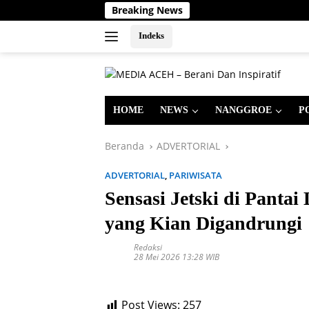
Langsung
Breaking News
ke
konten
Indeks
HOME
NEWS
NANGGROE
P
Beranda
ADVERTORIAL
ADVERTORIAL
,
PARIWISATA
Sensasi Jetski di Panta
yang Kian Digandrungi
Redaksi
28 Mei 2026 13:28 WIB
Post Views:
257