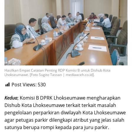
Hasilkan Empat Catatan Penting RDP Komisi B untuk Dishub Kota
Lhokseumawe. [Foto Sugito Tassan | mediaaceh.co.id].
Post Views:
530
Kedua
; Komisi B DPRK Lhokseumawe mengharapkan
Dishub Kota Lhokseumawe terkait terkait masalah
pengelolaan perparkiran diwilayah Kota Lhokseumawe
agar petugas parkir dilengkapi atribut yang jelas salah
satunya berupa rompi kepada para juru parkir.