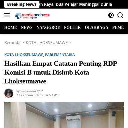
Langsung
ntas di Jalan Raya, Dua Pelajar Meninggal Dunia
Breaking News
Ketua F
ke
konten
HOME
NEWS
NANGGROE
POLITIK
OLAHRAGA
PEMER
Beranda
KOTA LHOKSEUMAWE
KOTA LHOKSEUMAWE
,
PARLEMENTARIA
Hasilkan Empat Catatan Penting RDP
Komisi B untuk Dishub Kota
Lhokseumawe
Syawaluddin KSP
11 Februari 2025 16:53 WIB