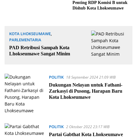
Penting RDP Komisi B untuk
Dishub Kota Lhokseumawe
KOTA LHOKSEUMAWE
,
PARLEMENTARIA
8 Februari 2025 13:56 WIB
PAD Retribusi Sampah Kota
Lhokseumawe Sangat Minim
POLITIK
18 September 2024 21:09 WIB
Dukungan Nelayan untuk Fathani-
Zarkasyi di Pusong, Harapan Baru
Kota Lhokseumawe
POLITIK
2 Oktober 2022 23:17 WIB
Partai Gabthat Kota Lhokseumawe