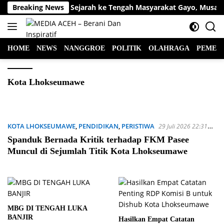
Langsung
Mengembalikan Sejarah ke Tengah Masyarakat Gayo, Musara Al
Breaking News
ke
konten
HOME
NEWS
NANGGROE
POLITIK
OLAHRAGA
PEMER
Kota Lhokseumawe
KOTA LHOKSEUMAWE
,
PENDIDIKAN
,
PERISTIWA
29 Juli 2026 22:31
WIB
Spanduk Bernada Kritik terhadap FKM Pasee
Muncul di Sejumlah Titik Kota Lhokseumawe
MBG DI TENGAH LUKA
BANJIR
Hasilkan Empat Catatan