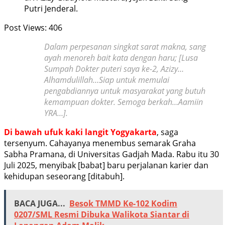
Putri Jenderal.
Post Views:
406
Dalam perpesanan singkat sarat makna, sang
ayah menoreh bait kata dengan haru; [Lusa
Sumpah Dokter puteri saya ke-2, Azizy…
Alhamdulillah…Siap untuk memulai
pengabdiannya untuk masyarakat yang butuh
kemampuan dokter. Semoga berkah…Aamiin
YRA…].
Di bawah ufuk kaki langit Yogyakarta
, saga
tersenyum. Cahayanya menembus semarak Graha
Sabha Pramana, di Universitas Gadjah Mada. Rabu itu 30
Juli 2025, menyibak [babat] baru perjalanan karier dan
kehidupan seseorang [ditabuh].
BACA JUGA...
Besok TMMD Ke-102 Kodim
0207/SML Resmi Dibuka Walikota Siantar di