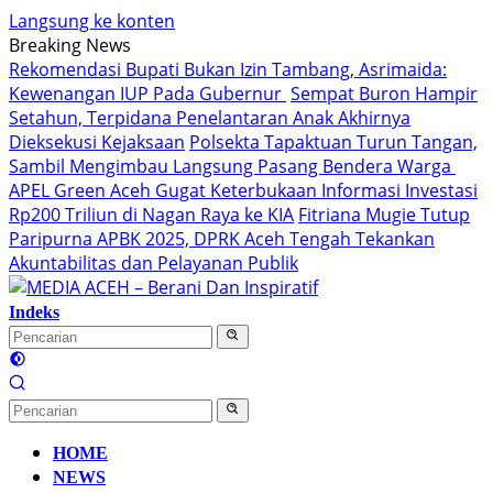
Langsung ke konten
Breaking News
Rekomendasi Bupati Bukan Izin Tambang, Asrimaida:
Kewenangan IUP Pada Gubernur
Sempat Buron Hampir
Setahun, Terpidana Penelantaran Anak Akhirnya
Dieksekusi Kejaksaan
Polsekta Tapaktuan Turun Tangan,
Sambil Mengimbau Langsung Pasang Bendera Warga
APEL Green Aceh Gugat Keterbukaan Informasi Investasi
Rp200 Triliun di Nagan Raya ke KIA
Fitriana Mugie Tutup
Paripurna APBK 2025, DPRK Aceh Tengah Tekankan
Akuntabilitas dan Pelayanan Publik
Indeks
HOME
NEWS