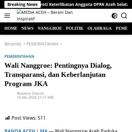
Langsung
tisi Hukum Soroti Keterlibatan Anggota DPRK Aceh Selatan dala
Breaking News
ke
konten
HOME
NEWS
NANGGROE
POLITIK
OLAHRAGA
PEMER
Beranda
PEMERINTAHAN
PEMERINTAHAN
Wali Nanggroe: Pentingnya Dialog,
Transparansi, dan Keberlanjutan
Program JKA
Redaktur Daerah
19 Mei 2026 21:31 WIB
Post Views:
511
BANDA ACEH | MA
— Wali Nanggroe Aceh Paduka