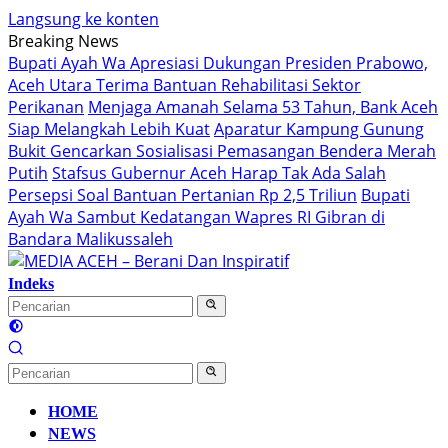
Langsung ke konten
Breaking News
Bupati Ayah Wa Apresiasi Dukungan Presiden Prabowo,
Aceh Utara Terima Bantuan Rehabilitasi Sektor
Perikanan
Menjaga Amanah Selama 53 Tahun, Bank Aceh
Siap Melangkah Lebih Kuat
Aparatur Kampung Gunung
Bukit Gencarkan Sosialisasi Pemasangan Bendera Merah
Putih
Stafsus Gubernur Aceh Harap Tak Ada Salah
Persepsi Soal Bantuan Pertanian Rp 2,5 Triliun
Bupati
Ayah Wa Sambut Kedatangan Wapres RI Gibran di
Bandara Malikussaleh
Indeks
HOME
NEWS