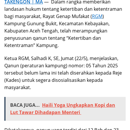
TAKENGON | MA
— Dalam rangka memberikan
landasan hukum tentang ketertiban dan ketentraman
bagi masyarakat, Rayat Genap Mufakat (
RGM
)
Kampung Gunung Bukit, Kecamatan Kebayakan,
Kabupaten Aceh Tengah, telah merampungkan
penyusunan qanun tentang “Ketertiban dan
Ketentraman” Kampung.
Ketua RGM, Salhadi K, SE, Jumat (22/5), menjelaskan,
Qanun (peraturan kampung) nomor: 05 Tahun 2025
tersebut belum lama ini telah diserahkan kepada Reje
(Kades) untuk segera disosialisasikan kepada
masyarakat.
BACA JUGA...
Haili Yoga Ungkapkan Kopi dan
Lut Tawar Dihadapan Menteri
Dikatakannya, qanun yang terdiri dari 12 Bab dan 23