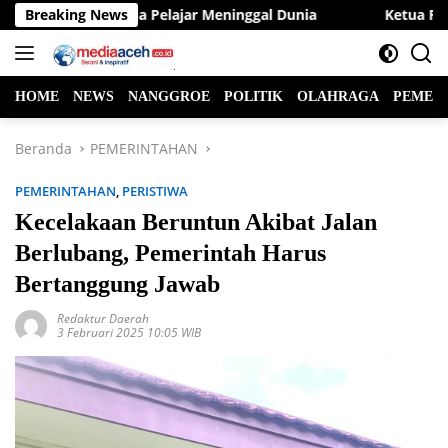
Langsung
an Raya, Dua Pelajar Meninggal Dunia
Breaking News
Ketua Fraksi NasDe
ke
konten
HOME
NEWS
NANGGROE
POLITIK
OLAHRAGA
PEMER
Beranda
PEMERINTAHAN
PEMERINTAHAN
,
PERISTIWA
Kecelakaan Beruntun Akibat Jalan
Berlubang, Pemerintah Harus
Bertanggung Jawab
Redaktur Daerah
3 Februari 2025 10:05 WIB