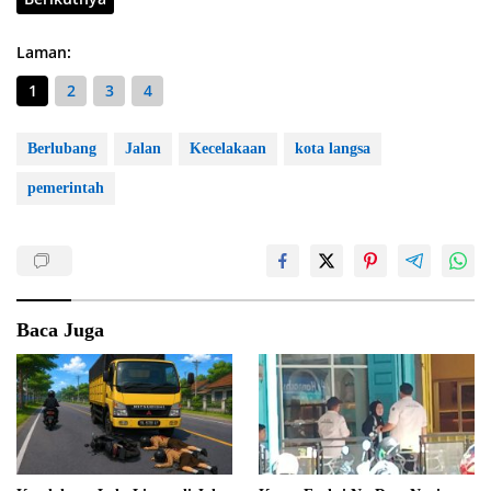
Laman:
1
2
3
4
Berlubang
Jalan
Kecelakaan
kota langsa
pemerintah
Baca Juga