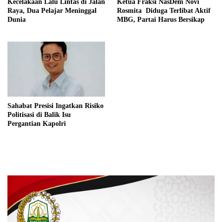
Kecelakaan Lalu Lintas di Jalan
Ketua Fraksi NasDem Novi
Raya, Dua Pelajar Meninggal
Rosmita Diduga Terlibat Aktif
Dunia
MBG, Partai Harus Bersikap
Sahabat Presisi Ingatkan Risiko
Politisasi di Balik Isu
Pergantian Kapolri