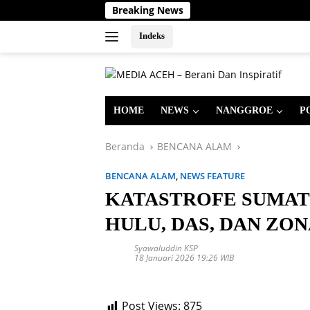
Langsung
Breaking News
ke
konten
Indeks
HOME
NEWS
NANGGROE
P
Beranda
BENCANA ALAM
BENCANA ALAM
,
NEWS FEATURE
KATASTROFE SUMATE
HULU, DAS, DAN ZO
Syawaluddin KSP
18 Januari 2026 19:26 WIB
Post Views:
875