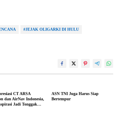
BENCANA
#JEJAK OLIGARKI DI HULU
presiasi CT ARSA
ASN TNI Juga Harus Siap
n dan AirNav Indonesia,
Bertempur
pirasi Jadi Tonggak
n Aceh Tamiang