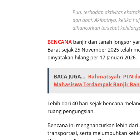
Pun, terhadap aktivitas ekstra
dan abai. Akibatnya, ketika h
dihancurkan tersebut kehilan
BENCANA
banjir dan tanah longsor y
Barat sejak 25 November 2025 telah me
dinyatakan hilang per 17 Januari 2026.
BACA JUGA...
Rahmatsyah: PTN da
Mahasiswa Terdampak Banjir Ba
Lebih dari 40 hari sejak bencana melan
ruang pengungsian.
Bencana ini menghancurkan lebih dari
transportasi, serta melumpuhkan kehi