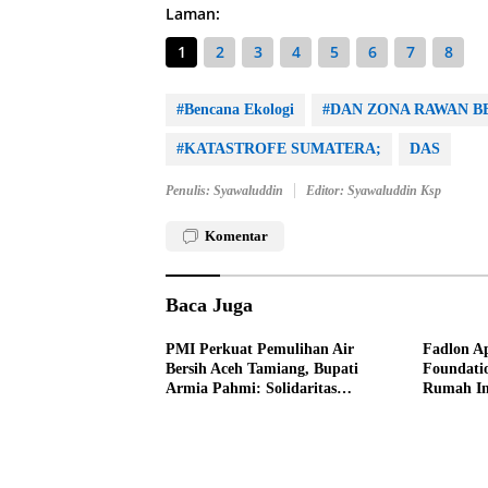
Laman:
1
2
3
4
5
6
7
8
#Bencana Ekologi
#DAN ZONA RAWAN 
#KATASTROFE SUMATERA;
DAS
Penulis: Syawaluddin
Editor: Syawaluddin Ksp
Komentar
Baca Juga
PMI Perkuat Pemulihan Air
Fadlon A
Bersih Aceh Tamiang, Bupati
Foundatio
Armia Pahmi: Solidaritas
Rumah Ins
Kemanusiaan yang
Pemuliha
Menghidupkan Harapan