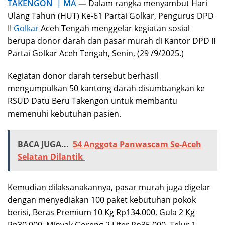
TAKENGON | MA
—
Dalam rangka menyambut Hari
Ulang Tahun (HUT) Ke-61 Partai Golkar, Pengurus DPD
II
Golkar
Aceh Tengah menggelar kegiatan sosial
berupa donor darah dan pasar murah di Kantor DPD II
Partai Golkar Aceh Tengah, Senin, (29 /9/2025.)
Kegiatan donor darah tersebut berhasil
mengumpulkan 50 kantong darah disumbangkan ke
RSUD Datu Beru Takengon untuk membantu
memenuhi kebutuhan pasien.
BACA JUGA...
54 Anggota Panwascam Se-Aceh
Selatan Dilantik
Kemudian dilaksanakannya, pasar murah juga digelar
dengan menyediakan 100 paket kebutuhan pokok
berisi, Beras Premium 10 Kg Rp134.000, Gula 2 Kg
Rp30.000, Minyak Goreng 2 Liter Rp35.000, Telur 1