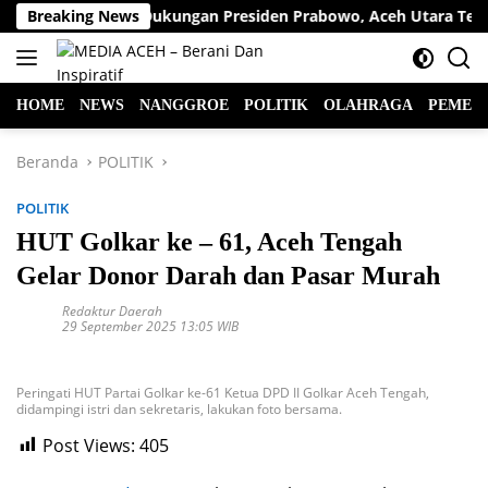
Langsung
ah Wa Apresiasi Dukungan Presiden Prabowo, Aceh Utara Terima 
Breaking News
ke
konten
HOME
NEWS
NANGGROE
POLITIK
OLAHRAGA
PEMER
Beranda
POLITIK
POLITIK
HUT Golkar ke – 61, Aceh Tengah
Gelar Donor Darah dan Pasar Murah
Redaktur Daerah
29 September 2025 13:05 WIB
Peringati HUT Partai Golkar ke-61 Ketua DPD II Golkar Aceh Tengah,
didampingi istri dan sekretaris, lakukan foto bersama.
Post Views:
405