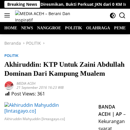
Langsung
di Sabang Diresmikan, Bukti Perkuat JKN dari 0 KM Indonesia
Breaking News
ke
konten
HOME
NEWS
NANGGROE
POLITIK
OLAHRAGA
PEMER
Beranda
POLITIK
POLITIK
Akhiruddin: KTP Untuk Zaini Abdullah
Dominan Dari Kampung Mualem
MEDIA ACEH
21 September 2016 16:23 WIB
Post Views:
361
BANDA
ACEH | AP
–
Akhiruddin Mahyuddin [lintasgayo.co]
Kekurangan
syarat