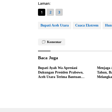
Laman:
1
2
3
Bupati Aceh Utara
Cuaca Ekstrem
Hun
Komentar
Baca Juga
Bupati Ayah Wa Apresiasi
Menjaga 
Dukungan Presiden Prabowo,
Tahun, B
Aceh Utara Terima Bantuan
Melangka
Rehabilitasi Sektor Perikanan