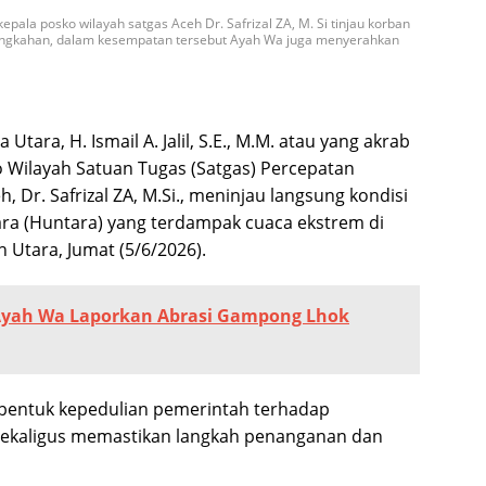
kepala posko wilayah satgas Aceh Dr. Safrizal ZA, M. Si tinjau korban
Langkahan, dalam kesempatan tersebut Ayah Wa juga menyerahkan
Utara, H. Ismail A. Jalil, S.E., M.M. atau yang akrab
 Wilayah Satuan Tugas (Satgas) Percepatan
, Dr. Safrizal ZA, M.Si., meninjau langsung kondisi
ra (Huntara) yang terdampak cuaca ekstrem di
Utara, Jumat (5/6/2026).
 Ayah Wa Laporkan Abrasi Gampong Lhok
 bentuk kepedulian pemerintah terhadap
ekaligus memastikan langkah penanganan dan