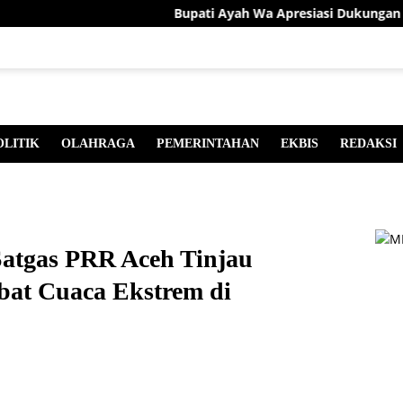
Bupati Ayah Wa Apresiasi Dukungan Presid
OLITIK
OLAHRAGA
PEMERINTAHAN
EKBIS
REDAKSI
Satgas PRR Aceh Tinjau
bat Cuaca Ekstrem di