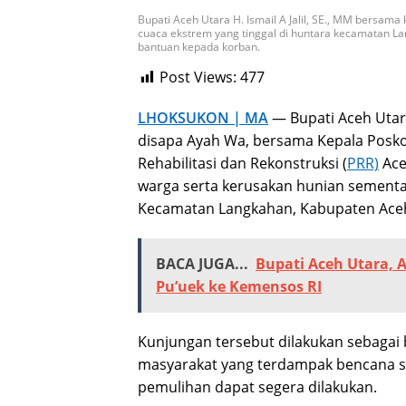
Bupati Aceh Utara H. Ismail A Jalil, SE., MM bersama 
cuaca ekstrem yang tinggal di huntara kecamatan 
bantuan kepada korban.
Post Views:
477
LHOKSUKON | MA
— Bupati Aceh Utara 
disapa Ayah Wa, bersama Kepala Posko
Rehabilitasi dan Rekonstruksi (
PRR)
Aceh
warga serta kerusakan hunian sementa
Kecamatan Langkahan, Kabupaten Aceh 
BACA JUGA...
Bupati Aceh Utara,
Pu’uek ke Kemensos RI
Kunjungan tersebut dilakukan sebagai
masyarakat yang terdampak bencana s
pemulihan dapat segera dilakukan.