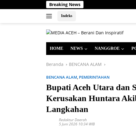
Langsung
Breaking News
ke
konten
Indeks
HOME
NEWS
NANGGROE
P
Beranda
BENCANA ALAM
BENCANA ALAM
,
PEMERINTAHAN
Bupati Aceh Utara dan 
Kerusakan Huntara Aki
Langkahan
Redaktur Daerah
5 Juni 2026 10:34 WIB