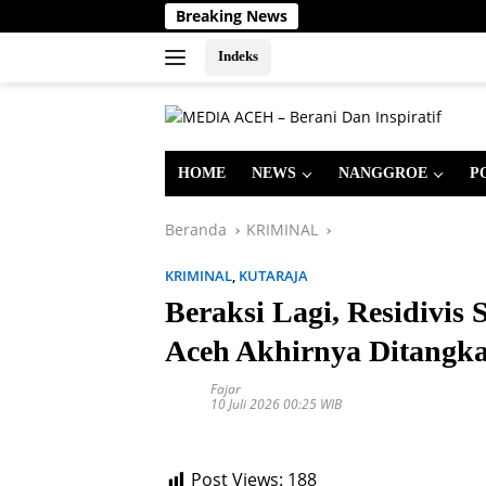
Langsung
Breaking News
ke
konten
Indeks
HOME
NEWS
NANGGROE
P
Beranda
KRIMINAL
KRIMINAL
,
KUTARAJA
Beraksi Lagi, Residivis
Aceh Akhirnya Ditangk
Fajar
10 Juli 2026 00:25 WIB
Post Views:
188