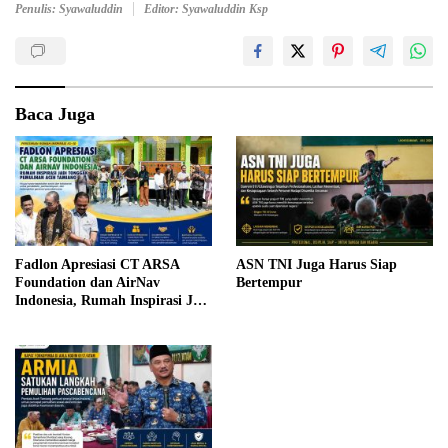
Penulis: Syawaluddin
Editor: Syawaluddin Ksp
Baca Juga
Fadlon Apresiasi CT ARSA
ASN TNI Juga Harus Siap
Foundation dan AirNav
Bertempur
Indonesia, Rumah Inspirasi Jadi
Tonggak Pemulihan Aceh
Tamiang