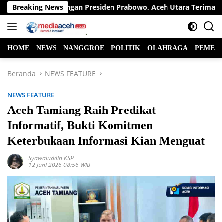
Langsung
iasi Dukungan Presiden Prabowo, Aceh Utara Terima Bantuan Reh
Breaking News
ke
konten
HOME
NEWS
NANGGROE
POLITIK
OLAHRAGA
PEMER
Beranda
NEWS FEATURE
NEWS FEATURE
Aceh Tamiang Raih Predikat
Informatif, Bukti Komitmen
Keterbukaan Informasi Kian Menguat
Syawaluddin KSP
12 Juni 2026 08:56 WIB