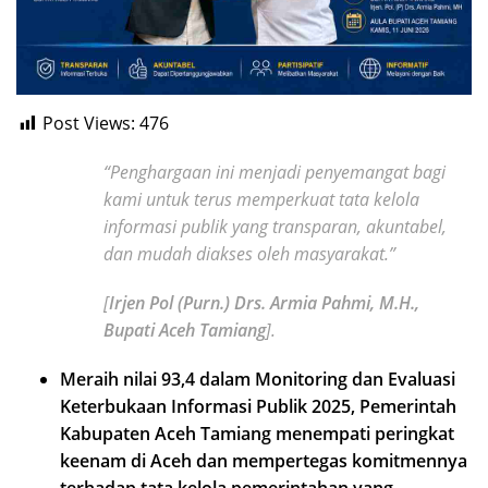
Post Views:
476
“Penghargaan ini menjadi penyemangat bagi
kami untuk terus memperkuat tata kelola
informasi publik yang transparan, akuntabel,
dan mudah diakses oleh masyarakat.”
[
Irjen Pol (Purn.) Drs. Armia Pahmi, M.H.,
Bupati Aceh Tamiang
].
Meraih nilai 93,4 dalam Monitoring dan Evaluasi
Keterbukaan Informasi Publik 2025, Pemerintah
Kabupaten Aceh Tamiang menempati peringkat
keenam di Aceh dan mempertegas komitmennya