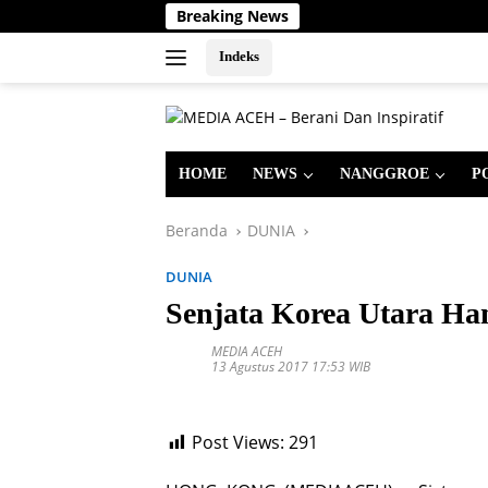
Langsung
Breaking News
ke
konten
Indeks
HOME
NEWS
NANGGROE
P
Beranda
DUNIA
DUNIA
Senjata Korea Utara H
MEDIA ACEH
13 Agustus 2017 17:53 WIB
Post Views:
291