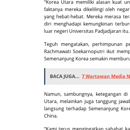
“Korea Utara memiliki alasan kuat 
faktanya mereka dikelilingi oleh ne
yang hebat-hebat. Mereka merasa t
diri menghadapi kemungkinan terbur
luar negeri Universitas Padjadjaran itu.
Teguh mengatakan, perhimpunan per
Rachmawati Soekarnoputri ikut memp
Semenanjung Korea semakin memburu
BACA JUGA...
7 Wartawan Media N
Namun, sambungnya, ketegangan di 
Utara, melainkan juga tanggung jawa
langsung terhadap Semenanjung Korea
China.
“Kami terus mengingatkan sahabat ka