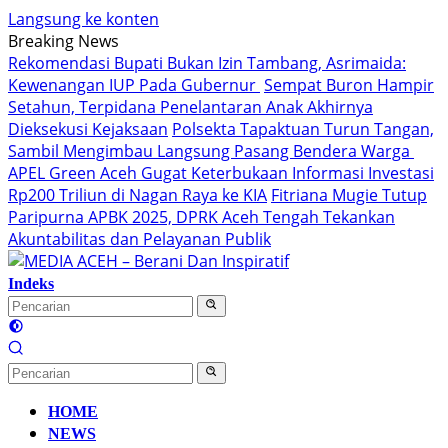
Langsung ke konten
Breaking News
Rekomendasi Bupati Bukan Izin Tambang, Asrimaida:
Kewenangan IUP Pada Gubernur
Sempat Buron Hampir
Setahun, Terpidana Penelantaran Anak Akhirnya
Dieksekusi Kejaksaan
Polsekta Tapaktuan Turun Tangan,
Sambil Mengimbau Langsung Pasang Bendera Warga
APEL Green Aceh Gugat Keterbukaan Informasi Investasi
Rp200 Triliun di Nagan Raya ke KIA
Fitriana Mugie Tutup
Paripurna APBK 2025, DPRK Aceh Tengah Tekankan
Akuntabilitas dan Pelayanan Publik
Indeks
HOME
NEWS