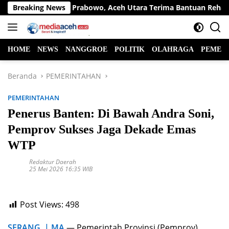
Langsung
ngan Presiden Prabowo, Aceh Utara Terima Bantuan Rehabilitas
Breaking News
ke
konten
HOME
NEWS
NANGGROE
POLITIK
OLAHRAGA
PEMER
Beranda
PEMERINTAHAN
PEMERINTAHAN
Penerus Banten: Di Bawah Andra Soni,
Pemprov Sukses Jaga Dekade Emas
WTP
Redaktur Daerah
25 Mei 2026 16:35 WIB
Post Views:
498
SERANG | MA
— Pemerintah Provinsi (Pemprov)