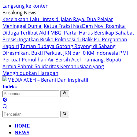
Langsung ke konten
Breaking News
Kecelakaan Lalu Lintas di Jalan Raya, Dua Pelajar
Meninggal Dunia
Ketua Fraksi NasDem Novi Rosmita
Diduga Terlibat Aktif MBG, Partai Harus Bersikap
Sahabat
Presisi Ingatkan Risiko Politisasi di Balik Isu Pergantian
Kapolri
Taman Budaya Gotong Royong di Sabang
Diresmikan, Bukti Perkuat JKN dari 0 KM Indonesia
PMI
Perkuat Pemulihan Air Bersih Aceh Tamiang, Bupati
Armia Pahmi: Solidaritas Kemanusiaan yang
Menghidupkan Harapan
Indeks
HOME
NEWS