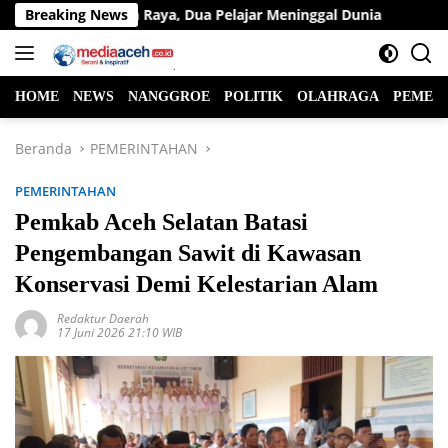
Langsung
intas di Jalan Raya, Dua Pelajar Meninggal Dunia
Breaking News
Ketua 
ke
konten
HOME
NEWS
NANGGROE
POLITIK
OLAHRAGA
PEMER
Beranda
PEMERINTAHAN
PEMERINTAHAN
Pemkab Aceh Selatan Batasi
Pengembangan Sawit di Kawasan
Konservasi Demi Kelestarian Alam
Redaktur Daerah
17 Juni 2026 21:10 WIB