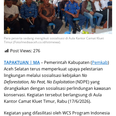
Para peserta sedang mengikuti sosialisasi di Aula Kantor Camat Kluet
Timur.(Foto/mediaaceh.co.id/istimewa).
Post Views:
276
TAPAKTUAN | MA
– Pemerintah Kabupaten (
Pemkab
)
Aceh Selatan terus memperkuat upaya pelestarian
lingkungan melalui sosialisasi kebijakan
No
Deforestation, No Peat, No Exploitation
(NDPE) yang
dirangkaikan dengan sosialisasi perlindungan kawasan
konservasi. Kegiatan tersebut berlangsung di Aula
Kantor Camat Kluet Timur, Rabu (17/6/2026).
Kegiatan yang difasilitasi oleh WCS Program Indonesia