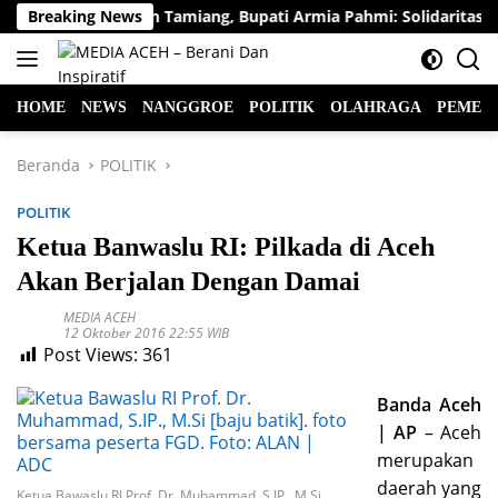
Langsung
ir Bersih Aceh Tamiang, Bupati Armia Pahmi: Solidaritas Kema
Breaking News
ke
konten
HOME
NEWS
NANGGROE
POLITIK
OLAHRAGA
PEMER
Beranda
POLITIK
POLITIK
Ketua Banwaslu RI: Pilkada di Aceh
Akan Berjalan Dengan Damai
MEDIA ACEH
12 Oktober 2016 22:55 WIB
Post Views:
361
Banda Aceh
| AP
– Aceh
merupakan
daerah yang
Ketua Bawaslu RI Prof. Dr. Muhammad, S.IP., M.Si