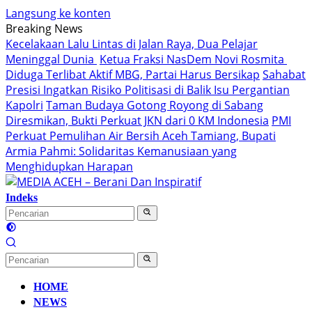
Langsung ke konten
Breaking News
Kecelakaan Lalu Lintas di Jalan Raya, Dua Pelajar
Meninggal Dunia
Ketua Fraksi NasDem Novi Rosmita
Diduga Terlibat Aktif MBG, Partai Harus Bersikap
Sahabat
Presisi Ingatkan Risiko Politisasi di Balik Isu Pergantian
Kapolri
Taman Budaya Gotong Royong di Sabang
Diresmikan, Bukti Perkuat JKN dari 0 KM Indonesia
PMI
Perkuat Pemulihan Air Bersih Aceh Tamiang, Bupati
Armia Pahmi: Solidaritas Kemanusiaan yang
Menghidupkan Harapan
Indeks
HOME
NEWS