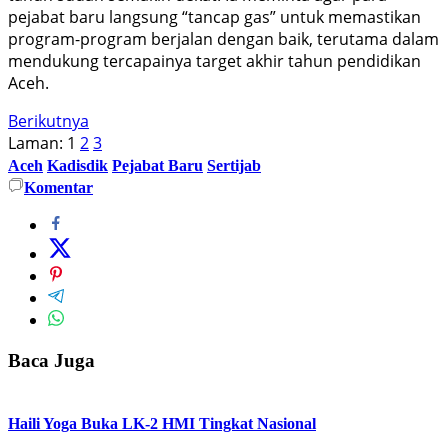
pejabat baru langsung “tancap gas” untuk memastikan
program-program berjalan dengan baik, terutama dalam
mendukung tercapainya target akhir tahun pendidikan
Aceh.
Berikutnya
Laman:
1
2
3
Aceh
Kadisdik
Pejabat Baru
Sertijab
Komentar
Baca Juga
Haili Yoga Buka LK-2 HMI Tingkat Nasional