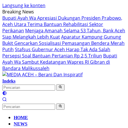
Langsung ke konten
Breaking News
Bupati Ayah Wa Apresiasi Dukungan Presiden Prabowo,
Aceh Utara Terima Bantuan Rehabilitasi Sektor
Perikanan
Menjaga Amanah Selama 53 Tahun, Bank Aceh
Siap Melangkah Lebih Kuat
Aparatur Kampung Gunung
Bukit Gencarkan Sosialisasi Pemasangan Bendera Merah
Putih
Stafsus Gubernur Aceh Harap Tak Ada Salah
Persepsi Soal Bantuan Pertanian Rp 2,5 Triliun
Bupati
Ayah Wa Sambut Kedatangan Wapres RI Gibran di
Bandara Malikussaleh
Indeks
HOME
NEWS