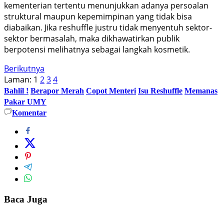
kementerian tertentu menunjukkan adanya persoalan
struktural maupun kepemimpinan yang tidak bisa
diabaikan. Jika reshuffle justru tidak menyentuh sektor-
sektor bermasalah, maka dikhawatirkan publik
berpotensi melihatnya sebagai langkah kosmetik.
Berikutnya
Laman:
1
2
3
4
Bahlil !
Berapor Merah
Copot Menteri
​Isu Reshuffle
Memanas
Pakar UMY
Komentar
Baca Juga