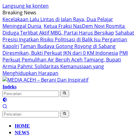
Langsung ke konten
Breaking News
Kecelakaan Lalu Lintas di Jalan Raya, Dua Pelajar
Meninggal Dunia
Ketua Fraksi NasDem Novi Rosmita
Diduga Terlibat Aktif MBG, Partai Harus Bersikap
Sahabat
Presisi Ingatkan Risiko Politisasi di Balik Isu Pergantian
Kapolri
Taman Budaya Gotong Royong di Sabang
Diresmikan, Bukti Perkuat JKN dari 0 KM Indonesia
PMI
Perkuat Pemulihan Air Bersih Aceh Tamiang, Bupati
Armia Pahmi: Solidaritas Kemanusiaan yang
Menghidupkan Harapan
Indeks
HOME
NEWS