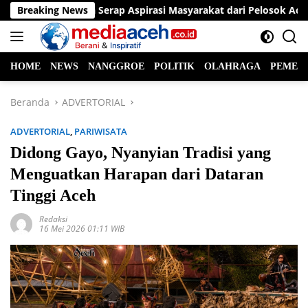
Langsung
ng, Ayah Wa Serap Aspirasi Masyarakat dari Pelosok Aceh Utara
Breaking News
ke
konten
HOME
NEWS
NANGGROE
POLITIK
OLAHRAGA
PEMER
Beranda
ADVERTORIAL
ADVERTORIAL
,
PARIWISATA
Didong Gayo, Nyanyian Tradisi yang
Menguatkan Harapan dari Dataran
Tinggi Aceh
Redaksi
16 Mei 2026 01:11 WIB