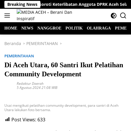
Langsung
Praktisi Hukum Soroti Keterlibatan Anggota DPRK Aceh Selatan 
Breaking News
ke
konten
HOME
NEWS
NANGGROE
POLITIK
OLAHRAGA
PEMER
Beranda
PEMERINTAHAN
PEMERINTAHAN
Di Aceh Utara, 60 Santri Ikut Pelatihan
Community Development
Redaktur Daerah
5 Agustus 2024 21:08 WIB
Usai mengikuti pelatihan community development, para santri di Aceh
Utara lakukan foto bersama.
Post Views:
633