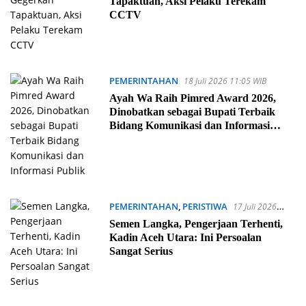
Tapaktuan, Aksi Pelaku Terekam
CCTV
PEMERINTAHAN
18 Juli 2026 11:05 WIB
Ayah Wa Raih Pimred Award 2026,
Dinobatkan sebagai Bupati Terbaik
Bidang Komunikasi dan Informasi
Publik
PEMERINTAHAN
,
PERISTIWA
17 Juli 2026
21:16 WIB
Semen Langka, Pengerjaan Terhenti,
Kadin Aceh Utara: Ini Persoalan
Sangat Serius