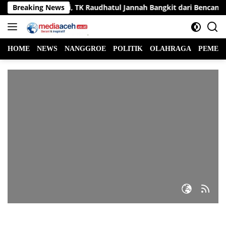
Langsung
bali Berdiri, TK Raudhatul Jannah Bangkit dari Bencana
Breaking News
ke
konten
HOME
NEWS
NANGGROE
POLITIK
OLAHRAGA
PEMER