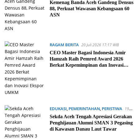
22:49 WIB
Kemenag Banda Aceh Gandeng Densus
88, Perkuat Wawasan Kebangsaan 60
ASN
RAGAM BERITA
20 Juli 2026 17:17 WIB
CEO Master Bagasi Indonesia Amir
Hamzah Raih Pemred Award 2026
Berkat Kepemimpinan dan Inovasi
Ekspor UMKM
EDUKASI
,
PEMERINTAHAN
,
PERISTIWA
19
Juli 2026 21:31 WIB
Sekda Aceh Tengah Apresiasi Gerakan
Penghijauan Alumni SMAN 3 Pegasing
di Kawasan Danau Laut Tawar