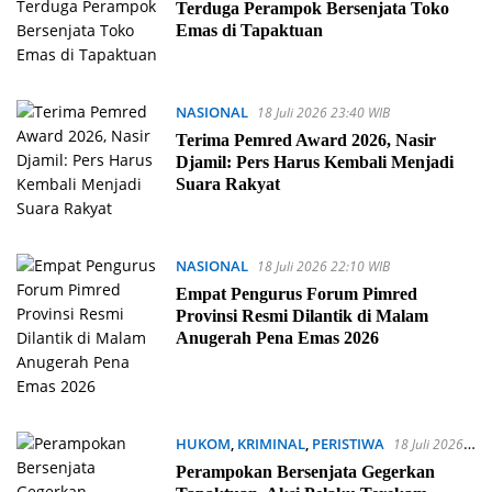
Terduga Perampok Bersenjata Toko
Emas di Tapaktuan
NASIONAL
18 Juli 2026 23:40 WIB
Terima Pemred Award 2026, Nasir
Djamil: Pers Harus Kembali Menjadi
Suara Rakyat
NASIONAL
18 Juli 2026 22:10 WIB
Empat Pengurus Forum Pimred
Provinsi Resmi Dilantik di Malam
Anugerah Pena Emas 2026
HUKOM
,
KRIMINAL
,
PERISTIWA
18 Juli 2026
15:48 WIB
Perampokan Bersenjata Gegerkan