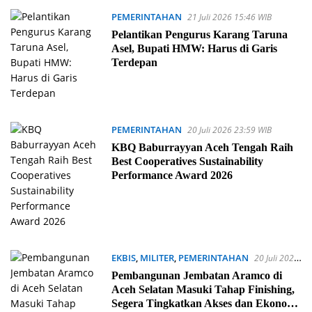
PEMERINTAHAN
21 Juli 2026 15:46 WIB
Pelantikan Pengurus Karang Taruna
Asel, Bupati HMW: Harus di Garis
Terdepan
PEMERINTAHAN
20 Juli 2026 23:59 WIB
KBQ Baburrayyan Aceh Tengah Raih
Best Cooperatives Sustainability
Performance Award 2026
EKBIS
,
MILITER
,
PEMERINTAHAN
20 Juli 2026
23:50 WIB
Pembangunan Jembatan Aramco di
Aceh Selatan Masuki Tahap Finishing,
Segera Tingkatkan Akses dan Ekonomi