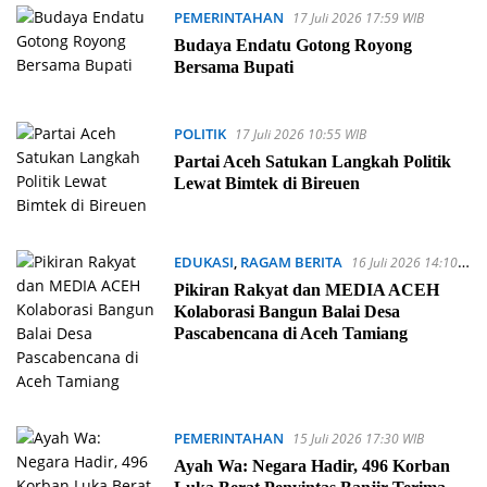
PEMERINTAHAN
17 Juli 2026 17:59 WIB
Budaya Endatu Gotong Royong
Bersama Bupati
POLITIK
17 Juli 2026 10:55 WIB
Partai Aceh Satukan Langkah Politik
Lewat Bimtek di Bireuen
EDUKASI
,
RAGAM BERITA
16 Juli 2026 14:10
WIB
Pikiran Rakyat dan MEDIA ACEH
Kolaborasi Bangun Balai Desa
Pascabencana di Aceh Tamiang
PEMERINTAHAN
15 Juli 2026 17:30 WIB
Ayah Wa: Negara Hadir, 496 Korban