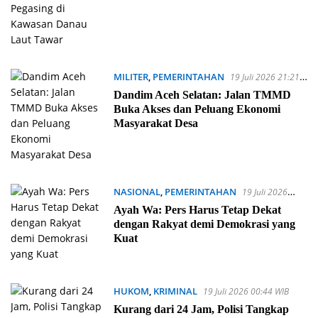
MILITER
,
PEMERINTAHAN
19 Juli 2026 21:21
WIB
Dandim Aceh Selatan: Jalan TMMD
Buka Akses dan Peluang Ekonomi
Masyarakat Desa
NASIONAL
,
PEMERINTAHAN
19 Juli 2026
01:05 WIB
Ayah Wa: Pers Harus Tetap Dekat
dengan Rakyat demi Demokrasi yang
Kuat
HUKOM
,
KRIMINAL
19 Juli 2026 00:44 WIB
Kurang dari 24 Jam, Polisi Tangkap