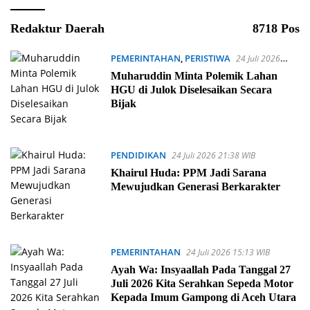
Redaktur Daerah
8718 Pos
PEMERINTAHAN
,
PERISTIWA
24 Juli 2026
21:49 WIB
Muharuddin Minta Polemik Lahan
HGU di Julok Diselesaikan Secara
Bijak
PENDIDIKAN
24 Juli 2026 21:38 WIB
Khairul Huda: PPM Jadi Sarana
Mewujudkan Generasi Berkarakter
PEMERINTAHAN
24 Juli 2026 15:13 WIB
Ayah Wa: Insyaallah Pada Tanggal 27
Juli 2026 Kita Serahkan Sepeda Motor
Kepada Imum Gampong di Aceh Utara