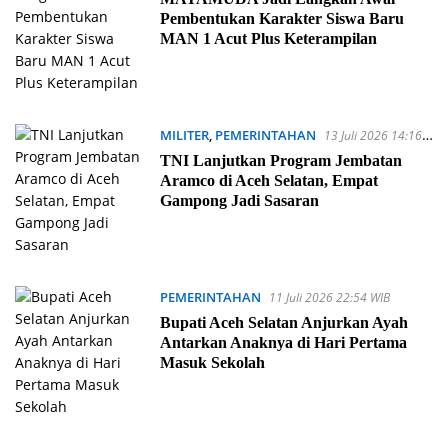
Pembentukan Karakter Siswa Baru
MAN 1 Acut Plus Keterampilan
MILITER
,
PEMERINTAHAN
13 Juli 2026 14:16
WIB
TNI Lanjutkan Program Jembatan
Aramco di Aceh Selatan, Empat
Gampong Jadi Sasaran
PEMERINTAHAN
11 Juli 2026 22:54 WIB
Bupati Aceh Selatan Anjurkan Ayah
Antarkan Anaknya di Hari Pertama
Masuk Sekolah