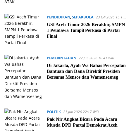
PENDIDIKAN
,
SEPAKBOLA
23 Juli 2026 15:12
WIB
GSI Aceh Timur 2026 Berakhir, SMPN
1 Peudawa Tampil Perkasa di Partai
Final
PEMERINTAHAN
22 Juli 2026 10:41 WIB
Di Jakarta, Ayah Wa Bahas Percepatan
Bantuan dan Dana Direktif Presiden
Bersama Mensos dan Wamensesneg
POLITIK
21 Juli 2026 22:17 WIB
Pak Nir Angkat Bicara Pada Acara
Musda DPD Partai Demokrat Aceh