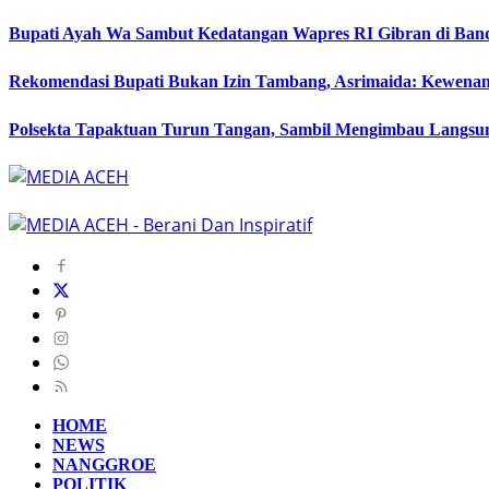
Bupati Ayah Wa Sambut Kedatangan Wapres RI Gibran di Band
Rekomendasi Bupati Bukan Izin Tambang, Asrimaida: Kewen
Polsekta Tapaktuan Turun Tangan, Sambil Mengimbau Langs
HOME
NEWS
NANGGROE
POLITIK