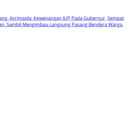
bang, Asrimaida: Kewenangan IUP Pada Gubernur
Sempat
gan, Sambil Mengimbau Langsung Pasang Bendera Warga