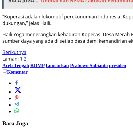
BACA JUGA...
Unimal dan BPMA Lakukan Penandat
“Koperasi adalah lokomotif perekonomian Indonesia. Ko
dukungan,” jelas Haili.
Haili Yoga menerangkan kehadiran Koperasi Desa Merah P
sumber daya yang ada di setiap desa demi kemandirian 
Berikutnya
Laman:
1
2
Aceh Tengah
KDMP
Luncurkan
Prabowo Subianto
presiden
Komentar
Baca Juga