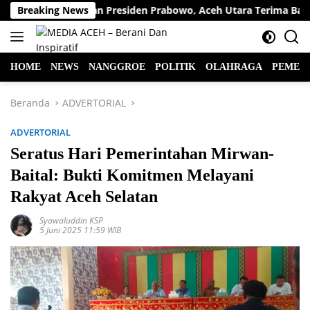
Langsung
asi Dukungan Presiden Prabowo, Aceh Utara Terima Bantuan Reha
Breaking News
ke
konten
HOME
NEWS
NANGGROE
POLITIK
OLAHRAGA
PEMER
Beranda
ADVERTORIAL
ADVERTORIAL
Seratus Hari Pemerintahan Mirwan-
Baital: Bukti Komitmen Melayani
Rakyat Aceh Selatan
Syawaluddin KSP
5 Juni 2025 11:59 WIB