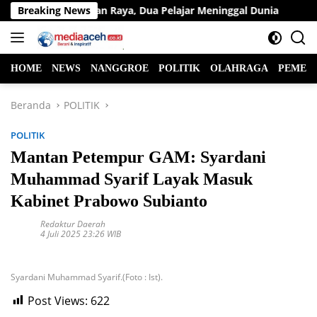
Langsung
Lintas di Jalan Raya, Dua Pelajar Meninggal Dunia
Breaking News
Ketua
ke
konten
HOME
NEWS
NANGGROE
POLITIK
OLAHRAGA
PEMER
Beranda
POLITIK
POLITIK
Mantan Petempur GAM: Syardani
Muhammad Syarif Layak Masuk
Kabinet Prabowo Subianto
Redaktur Daerah
4 Juli 2025 23:26 WIB
Syardani Muhammad Syarif.(Foto : Ist).
Post Views:
622