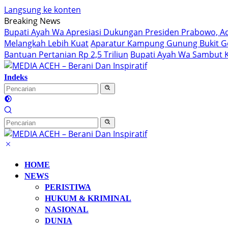
Langsung ke konten
Breaking News
Bupati Ayah Wa Apresiasi Dukungan Presiden Prabowo, Ac
Melangkah Lebih Kuat
Aparatur Kampung Gunung Bukit Ge
Bantuan Pertanian Rp 2,5 Triliun
Bupati Ayah Wa Sambut K
Indeks
HOME
NEWS
PERISTIWA
HUKUM & KRIMINAL
NASIONAL
DUNIA