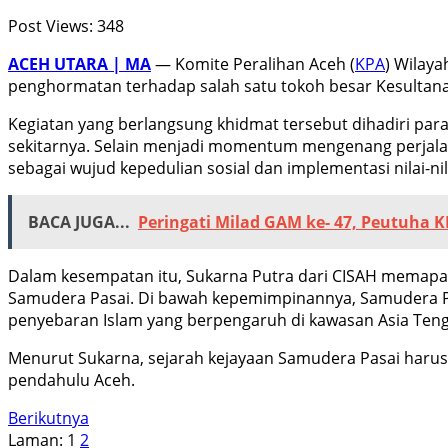
Post Views:
348
ACEH UTARA | MA
— Komite Peralihan Aceh (
KPA
) Wilaya
penghormatan terhadap salah satu tokoh besar Kesulta
Kegiatan yang berlangsung khidmat tersebut dihadiri par
sekitarnya. Selain menjadi momentum mengenang perjalan
sebagai wujud kepedulian sosial dan implementasi nilai-ni
BACA JUGA...
Peringati Milad GAM ke- 47, Peutuha 
Dalam kesempatan itu, Sukarna Putra dari CISAH memapark
Samudera Pasai. Di bawah kepemimpinannya, Samudera Pa
penyebaran Islam yang berpengaruh di kawasan Asia Teng
Menurut Sukarna, sejarah kejayaan Samudera Pasai haru
pendahulu Aceh.
Berikutnya
Laman:
1
2