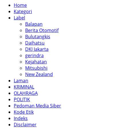
Home
Kategori
Label
Balapan
Berita Otomotif
Bulutangkis
Daihatsu
DKI Jakarta
gerindra
Kejahatan
Mitsubishi
New Zealand
Laman
KRIMINAL
OLAHRAGA
POLITIK
Pedoman Media Siber
Kode Etik
Indeks
Disclaimer