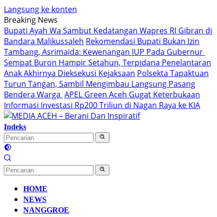
Langsung ke konten
Breaking News
Bupati Ayah Wa Sambut Kedatangan Wapres RI Gibran di
Bandara Malikussaleh
Rekomendasi Bupati Bukan Izin
Tambang, Asrimaida: Kewenangan IUP Pada Gubernur
Sempat Buron Hampir Setahun, Terpidana Penelantaran
Anak Akhirnya Dieksekusi Kejaksaan
Polsekta Tapaktuan
Turun Tangan, Sambil Mengimbau Langsung Pasang
Bendera Warga
APEL Green Aceh Gugat Keterbukaan
Informasi Investasi Rp200 Triliun di Nagan Raya ke KIA
Indeks
HOME
NEWS
NANGGROE