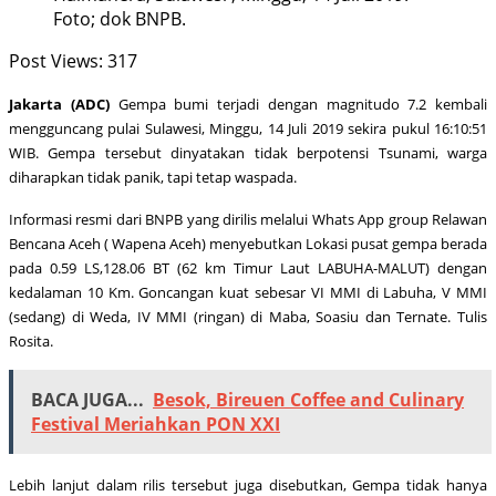
Foto; dok BNPB.
Post Views:
317
Jakarta (ADC)
Gempa bumi terjadi dengan magnitudo 7.2 kembali
mengguncang pulai Sulawesi, Minggu, 14 Juli 2019 sekira pukul 16:10:51
WIB. Gempa tersebut dinyatakan tidak berpotensi Tsunami, warga
diharapkan tidak panik, tapi tetap waspada.
Informasi resmi dari BNPB yang dirilis melalui Whats App group Relawan
Bencana Aceh ( Wapena Aceh) menyebutkan Lokasi pusat gempa berada
pada 0.59 LS,128.06 BT (62 km Timur Laut LABUHA-MALUT) dengan
kedalaman 10 Km. Goncangan kuat sebesar VI MMI di Labuha, V MMI
(sedang) di Weda, IV MMI (ringan) di Maba, Soasiu dan Ternate. Tulis
Rosita.
BACA JUGA...
Besok, Bireuen Coffee and Culinary
Festival Meriahkan PON XXI
Lebih lanjut dalam rilis tersebut juga disebutkan, Gempa tidak hanya