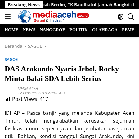
Langsung
ng Belajar Kembali Berdiri, TK Raudhatul Jannah Bangkit dari Be
Breaking News
ke
konten
HOME
NEWS
NANGGROE
POLITIK
OLAHRAGA
PEMER
Beranda
SAGOE
SAGOE
DAS Arakundo Nyaris Jebol, Rocky
Minta Balai SDA Lebih Serius
MEDIA ACEH
12 Februari 2016 22:50 WIB
Post Views:
417
IDI|AP – Pasca banjir yang melanda Kabupaten Aceh
Timur, telah mengakibatkan kerusakan sejumlah
fasilitas umum seperti jalan dan jembatan disejumlah
titik. Bahkan, kondisi tanggul Sungai Arakundo, kini