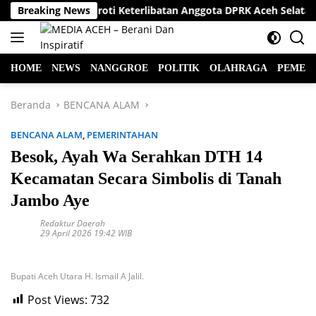
Langsung
raktisi Hukum Soroti Keterlibatan Anggota DPRK Aceh Selatan da
Breaking News
ke
konten
HOME
NEWS
NANGGROE
POLITIK
OLAHRAGA
PEMER
Beranda
BENCANA ALAM
BENCANA ALAM
,
PEMERINTAHAN
Besok, Ayah Wa Serahkan DTH 14
Kecamatan Secara Simbolis di Tanah
Jambo Aye
Redaktur Daerah
29 April 2026 19:42 WIB
Bupati Aceh Utara H. Ismail A Jalil.
Post Views:
732