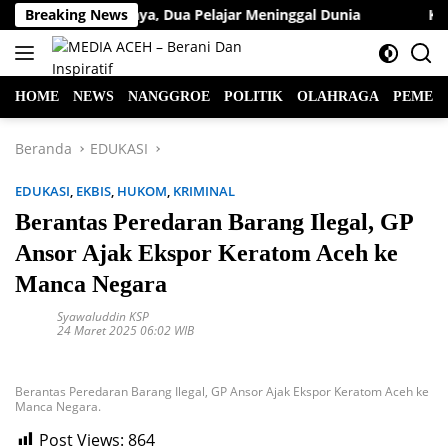
Langsung
Lintas di Jalan Raya, Dua Pelajar Meninggal Dunia
Breaking News
Ketua
ke
konten
HOME
NEWS
NANGGROE
POLITIK
OLAHRAGA
PEMER
Beranda
EDUKASI
EDUKASI
,
EKBIS
,
HUKOM
,
KRIMINAL
Berantas Peredaran Barang Ilegal, GP
Ansor Ajak Ekspor Keratom Aceh ke
Manca Negara
Syawaluddin KSP
24 Maret 2025 06:02 WIB
Berantas Peredaran Barang Ilegal, GP Ansor Ajak Ekspor Keratom Aceh ke
Manca Negara.
Post Views:
864