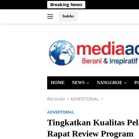
Langsung
Breaking News
ke
konten
Indeks
HOME
NEWS
NANGGROE
P
Beranda
ADVERTORIAL
ADVERTORIAL
Tingkatkan Kualitas P
Rapat Review Program