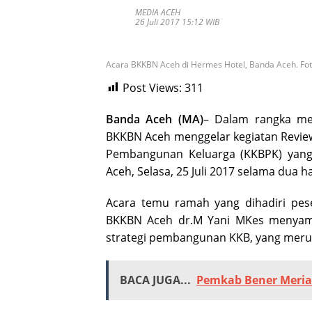
MEDIA ACEH
26 Juli 2017 15:12 WIB
Acara BKKBN Aceh di Hermes Hotel, Banda Aceh. Fo
Post Views:
311
Banda Aceh (MA)
– Dalam rangka men
BKKBN Aceh menggelar kegiatan Revi
Pembangunan Keluarga (KKBPK) yang 
Aceh, Selasa, 25 Juli 2017 selama dua ha
Acara temu ramah yang dihadiri pese
BKKBN Aceh dr.M Yani MKes menyamp
strategi pembangunan KKB, yang meru
BACA JUGA...
Pemkab Bener Meria