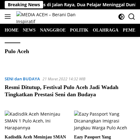
Langsung
elakaan Lalu Lintas di Jalan Raya, Dua Pelajar Meninggal Dunia
Breaking News
ke
konten
HOME
NEWS
NANGGROE
POLITIK
OLAHRAGA
PEMER
Pulo Aceh
SENI dan BUDAYA
21 Maret 2022 14:32 WIB
Resmi Ditutup, Festival Pulo Aceh Jadi Wadah
Tingkatkan Prestasi Seni dan Budaya
Kadisdik Aceh Meninjau SMAN
Eazy Passport Yang