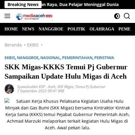
Langsung
lu Lintas di Jalan Raya, Dua Pelajar Meninggal Dunia
Breaking News
Ke
ke
konten
HOME
NEWS
NANGGROE
POLITIK
OLAHRAGA
PEMER
Beranda
EKBIS
EKBIS
,
NANGGROE
,
NASIONAL
,
PEMERINTAHAN
,
PERISTIWA
SKK Migas-KKKS Temui Pj Gubernur
Sampaikan Update Hulu Migas di Aceh
Syawaluddin KSP
-
Aceh
,
SKK Migas
,
Temui Pj Gubernur
7 September 2022 09:41 WIB