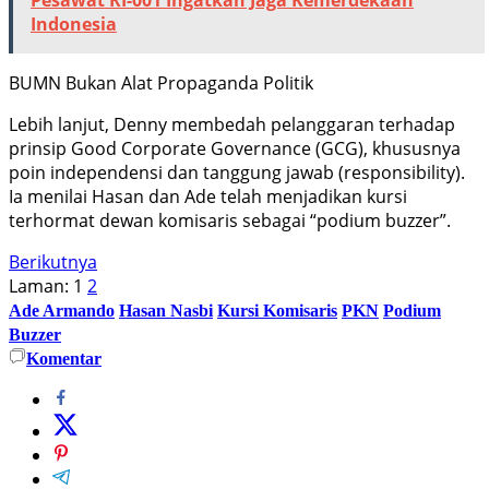
Indonesia
BUMN Bukan Alat Propaganda Politik
​Lebih lanjut, Denny membedah pelanggaran terhadap
prinsip Good Corporate Governance (GCG), khususnya
poin independensi dan tanggung jawab (responsibility).
Ia menilai Hasan dan Ade telah menjadikan kursi
terhormat dewan komisaris sebagai “podium buzzer”.
Berikutnya
Laman:
1
2
Ade Armando
Hasan Nasbi
Kursi Komisaris
PKN
Podium
Buzzer
Komentar