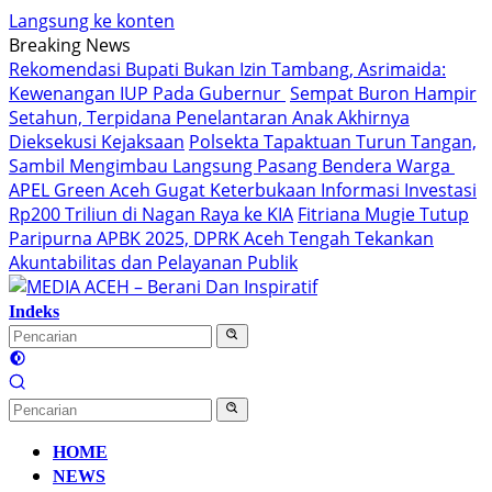
Langsung ke konten
Breaking News
Rekomendasi Bupati Bukan Izin Tambang, Asrimaida:
Kewenangan IUP Pada Gubernur
Sempat Buron Hampir
Setahun, Terpidana Penelantaran Anak Akhirnya
Dieksekusi Kejaksaan
Polsekta Tapaktuan Turun Tangan,
Sambil Mengimbau Langsung Pasang Bendera Warga
APEL Green Aceh Gugat Keterbukaan Informasi Investasi
Rp200 Triliun di Nagan Raya ke KIA
Fitriana Mugie Tutup
Paripurna APBK 2025, DPRK Aceh Tengah Tekankan
Akuntabilitas dan Pelayanan Publik
Indeks
HOME
NEWS